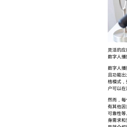
灵活的应
数字人播
数字人播
且功能出
格模式，
户可以在
然而，每
有其他因
可靠性等
身需求和