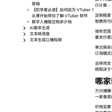
营销
行计算：
【初学者必读】如何成为 VTuber？
定制程度
从零开始带你了解 VTuber 软件
制费用可
数字人播报定制多少钱
AI脚本生成
使用范围
文本转语音
要支付更
文本生成口播视频
单次购买
订阅模式
总体而言
格取决于
哪家
万兴播爆
一家备受
价格实惠