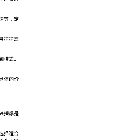
速等，定
用往往需
阅模式。
具体的价
兴播爆是
选择适合