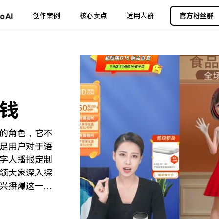
品
政企服务
创作案例
新闻中心
核心卖点
关于万兴
适用人群
官方粉丝群
加入我们
服务
解决方案
公司简介
新闻动态
投资者关系
行业应用
实用工具
创业历程
活动专题
联系我们
用户
文档创意
数字文档
制造业
实用工具
互联网&
社会责任
供应商合作
商
创意绘图
交通运输
教育
万兴PDF
万兴恢复专家
利器
秒会的全能PDF编辑神器
简单高效的数据管理软件
钱
案例
视频创意
金融&银行
电力资源
万兴HiPDF
万兴易修
维导图软件
一站式在线PDF解决方案
视频/照片修复一站式解
的角色，它不
足用户对于语
字人播报定制
领大家深入探
兴播爆这一价
所有产品