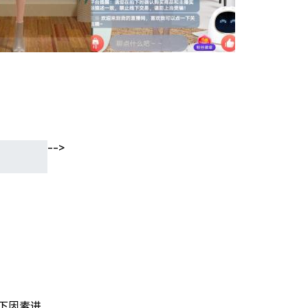
-->
下因素进