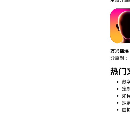
用就介绍
万兴播爆
分享到：
热门
数
定
如
探
虚