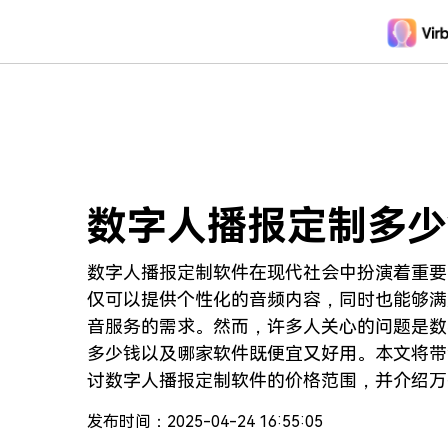
推荐产
AIGC数字创意
平台
视频创意
绘图创意
企业
代理
万兴剧厂
万兴图示
AI驱动的一站式精品影视内容创作平台
一站式办公绘图
数字人播报定制多少
客户
万兴喵影
万兴脑图
AI赋能，你也是剪辑大师
基于云的跨端思
数字人播报定制软件在现代社会中扮演着重要
仅可以提供个性化的音频内容，同时也能够满
万兴天幕
音服务的需求。然而，许多人关心的问题是数
一句话生成视频/图片/音乐
多少钱以及哪家软件既便宜又好用。本文将带
Wondershare SelfyzAI
讨数字人播报定制软件的价格范围，并介绍万
让照片动起来
格实惠且功能出众的选择。
发布时间：2025-04-24 16:55:05