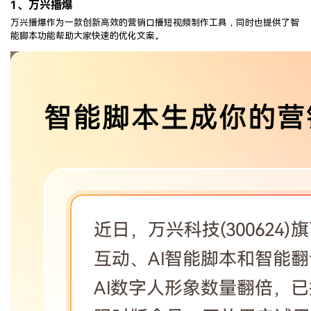
1、
万兴播爆
万兴播爆作为一款创新高效的营销口播短视频制作工具，同时也提供了智
能脚本功能帮助大家快速的优化文案。