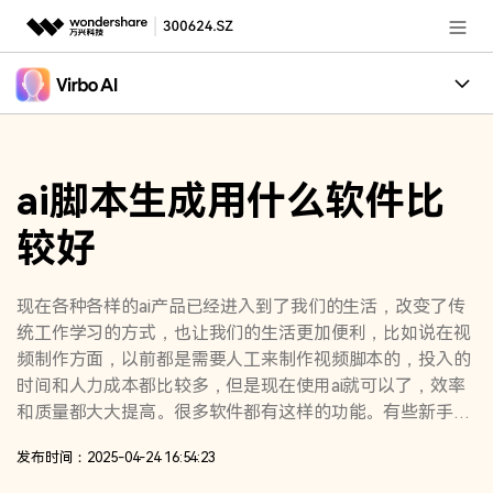
推荐产品
AIGC数字创意
政企服务
创作案例
实用工具
ai脚本生成用什么软件比
核心卖点
新闻中心
较好
适用人群
关于万兴
加入我们
现在各种各样的ai产品已经进入到了我们的生活，改变了传
统工作学习的方式，也让我们的生活更加便利，比如说在视
帮助中心
频制作方面，以前都是需要人工来制作视频脚本的，投入的
时间和人力成本都比较多，但是现在使用ai就可以了，效率
和质量都大大提高。很多软件都有这样的功能。有些新手可
能不知道，ai脚本生成用什么软件比较好？下面就一起来简
客服热线：
4000-300624
发布时间：2025-04-24 16:54:23
单看看吧！