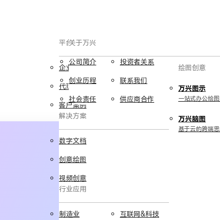
平台服务
AIGC数字创意
关于万兴
公司简介
投资者关系
企业用户
视频创意
绘图创意
创业历程
联系我们
代理商
万兴剧厂
万兴图示
AI驱动的一站式精品影视内容创作平
社会责任
供应商合作
一站式办公绘图
客户案例
台
解决方案
万兴脑图
万兴喵影
基于云的跨端思
AI赋能，你也是剪辑大师
数字文档
万兴天幕
创意绘图
一句话生成视频/图片/音乐
视频创意
行业应用
Wondershare SelfyzAI
让照片动起来
实用工具
制造业
互联网&科技