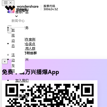
推荐产品
新闻中心
政企服务
新
闻
创作案例
动
新闻中心
核心卖点
态
适用人群
官方粉丝群
活
关于万兴
动
×
专
免费下载万兴播爆App
题
加入我们
帮助中心