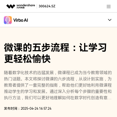
推荐产品
AIGC数字创意
政企服务
创作案例
实用工具
微课的五步流程：让学习
核心卖点
新闻中心
更轻松愉快
适用人群
关于万兴
加入我们
随着数字化技术的迅猛发展，微课程已成为当今教育领域的
热门话题。本文将探讨微课的六步流程，从设计到实施，为
帮助中心
教育者提供了一套完整的指南，帮助他们更好地利用微课程
推动学生的学习和发展。通过深入分析每个步骤的重要性和
执行方法，我们可以更好地理解如何在数字时代创造有意义
的学习体验。
客服热线：
4000-300624
发布时间：2025-04-24 16:57:24