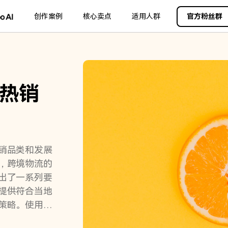
品
政企服务
创作案例
新闻中心
核心卖点
关于万兴
适用人群
官方粉丝群
加入我们
服务
解决方案
公司简介
新闻动态
投资者关系
行业应用
实用工具
创业历程
活动专题
联系我们
用户
文档创意
数字文档
制造业
实用工具
互联网&
社会责任
供应商合作
热销
商
创意绘图
交通运输
教育
万兴PDF
万兴恢复专家
利器
秒会的全能PDF编辑神器
简单高效的数据管理软件
案例
视频创意
金融&银行
电力资源
万兴HiPDF
万兴易修
维导图软件
一站式在线PDF解决方案
视频/照片修复一站式解
销品类和发展
，跨境物流的
出了一系列要
提供符合当地
策略。使用万
销。北美跨境
所有产品