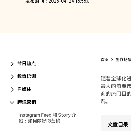
发布时间：2025-04-24 16:56:01
电商市场具有挑战和机遇并存，企业需要不断
务，以满足消费者的需求，获得更大的发展空
首页
创作场
节日热点
教育培训
随着全球化
最大的消费
自媒体
商的热门目
况。
跨境营销
Instagram Feed 和 Story 介
绍：如何做好IG营销
文章目录