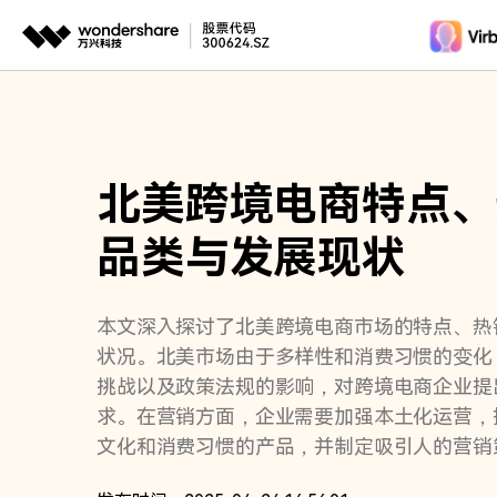
推荐产
AIGC数字创意
平台
视频创意
绘图创意
企业
北美跨境电商特点、
代理
万兴剧厂
万兴图示
AI驱动的一站式精品影视内容创作平台
一站式办公绘图
客户
品类与发展现状
万兴喵影
万兴脑图
AI赋能，你也是剪辑大师
基于云的跨端思
本文深入探讨了北美跨境电商市场的特点、热
万兴天幕
状况。北美市场由于多样性和消费习惯的变化
一句话生成视频/图片/音乐
挑战以及政策法规的影响，对跨境电商企业提
Wondershare SelfyzAI
求。在营销方面，企业需要加强本土化运营，
让照片动起来
文化和消费习惯的产品，并制定吸引人的营销
兴播爆等工具可以帮助企业快速实现本地化营