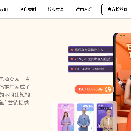
品
政企服务
创作案例
新闻中心
核心卖点
关于万兴
适用人群
官方粉丝群
加入我们
服务
解决方案
公司简介
新闻动态
投资者关系
行业应用
实用工具
创业历程
活动专题
联系我们
用户
文档创意
数字文档
制造业
实用工具
互联网&
社会责任
供应商合作
商
创意绘图
交通运输
教育
万兴PDF
万兴恢复专家
利器
秒会的全能PDF编辑神器
简单高效的数据管理软件
案例
视频创意
金融&银行
电力资源
万兴HiPDF
万兴易修
维导图软件
一站式在线PDF解决方案
视频/照片修复一站式解
电商卖家一直
播推广就成了
的不同让短视
推广营销提供
所有产品