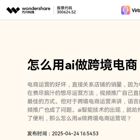
推荐产
AIGC数字创意
平台
视频创意
绘图创意
企业
代理
万兴剧厂
万兴图示
怎么用ai做跨境电商
AI驱动的一站式精品影视内容创作平台
一站式办公绘图
客户
万兴喵影
万兴脑图
AI赋能，你也是剪辑大师
基于云的跨端思
电商运营的好坏，直接关系店铺的销量，因为
在费尽脑汁的想尽运营方法，视频推广自己直
万兴天幕
最佳的方式。但对于跨境电商运营来讲，语言
一句话生成视频/图片/音乐
频推广也成了问题。ai智能技术的出现，就给
Wondershare SelfyzAI
了便利，那么怎么用ai做跨境电商运营呢？
让照片动起来
发布时间：2025-04-24 16:54:53