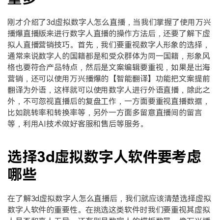
刚才介绍了3d虚拟数字人怎么直播，当我们掌握了使用万兴
播爆直播版来进行数字人直播的操作方法后，还要了解下虚
拟人直播营销技巧。首先，我们要重视数字人形象的选择，
通常来说数字人的国籍都是和受众群体为同一国籍，形象风
格也要符合产品特点，然后是文案编辑要重视，如果是出海
营销，还可以使用万兴播爆的【智能翻译】功能把文案提前
翻译为外语，这样就可以使用数字人进行外语直播，除此之
外，不可忽视直播后的复盘工作，一方面要重视直播数据，
比如跳转率和转换率等，另外一方面多留意直播间的留言
等，利用AI技术做好客服和售后等服务。
选择3d虚拟数字人软件要考虑
哪些
在了解3d虚拟数字人怎么直播后，我们就应该清楚选择虚拟
数字人软件的重要性。在挑选这类软件时我们要重视其虚拟