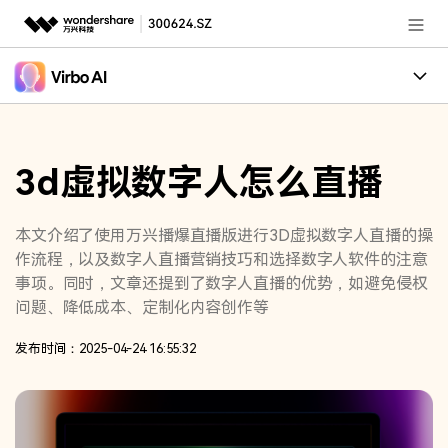
推荐产品
AIGC数字创意
政企服务
创作案例
实用工具
3d虚拟数字人怎么直播
核心卖点
新闻中心
适用人群
关于万兴
本文介绍了使用万兴播爆直播版进行3D虚拟数字人直播的操
作流程，以及数字人直播营销技巧和选择数字人软件的注意
加入我们
事项。同时，文章还提到了数字人直播的优势，如避免侵权
问题、降低成本、定制化内容创作等
帮助中心
发布时间：2025-04-24 16:55:32
客服热线：
4000-300624