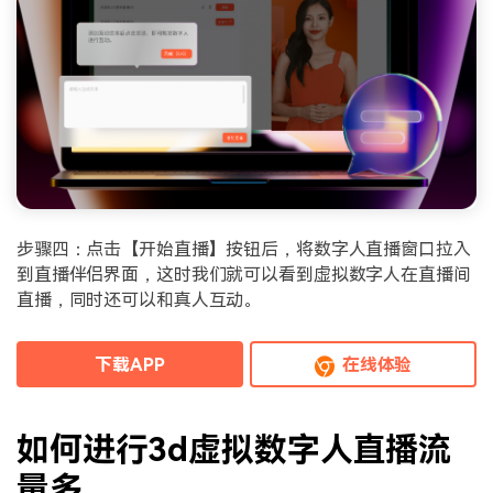
步骤四：点击【开始直播】按钮后，将数字人直播窗口拉入
到直播伴侣界面，这时我们就可以看到虚拟数字人在直播间
直播，同时还可以和真人互动。
下载APP
在线体验
如何进行3d虚拟数字人直播流
量多