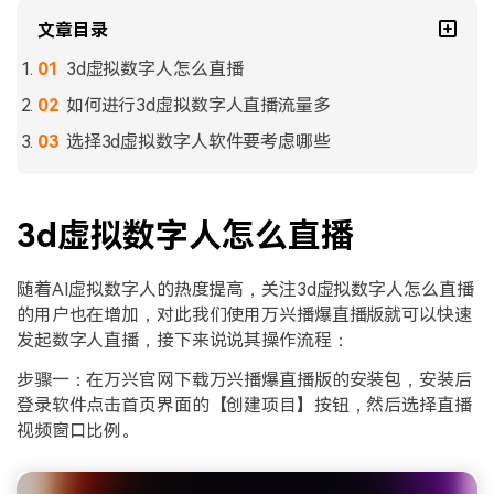
文章目录
3d虚拟数字人怎么直播
如何进行3d虚拟数字人直播流量多
选择3d虚拟数字人软件要考虑哪些
3d虚拟数字人怎么直播
随着AI虚拟数字人的热度提高，关注3d虚拟数字人怎么直播
的用户也在增加，对此我们使用万兴播爆直播版就可以快速
发起数字人直播，接下来说说其操作流程：
步骤一：在万兴官网下载万兴播爆直播版的安装包，安装后
登录软件点击首页界面的【创建项目】按钮，然后选择直播
视频窗口比例。