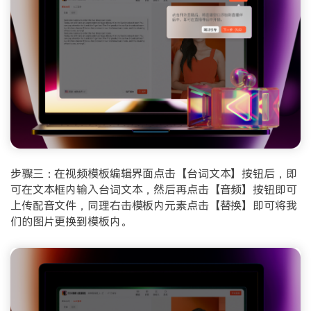
步骤三：在视频模板编辑界面点击【台词文本】按钮后，即
可在文本框内输入台词文本，然后再点击【音频】按钮即可
上传配音文件，同理右击模板内元素点击【替换】即可将我
们的图片更换到模板内。