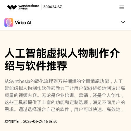
推荐产品
AIGC数字创意
政企服务
创作案例
实用工具
人工智能虚拟人物制作介
核心卖点
新闻中心
绍与软件推荐
适用人群
关于万兴
加入我们
从Synthesia的简化流程到万兴播爆的全面编辑功能，人工
智能虚拟人物制作软件都致力于让用户能够轻松地创造出高
帮助中心
质量的视频内容。无论是企业培训、营销，还是个人创作，
这些工具都提供了丰富的功能和定制选项，满足不同用户的
需求。通过选择适合自己的软件，用户可以快速、高效地制
作出引人注目的虚拟人物视频，为内容创作开辟全新可能。
客服热线：
4000-300624
发布时间：2025-04-24 16:59:50