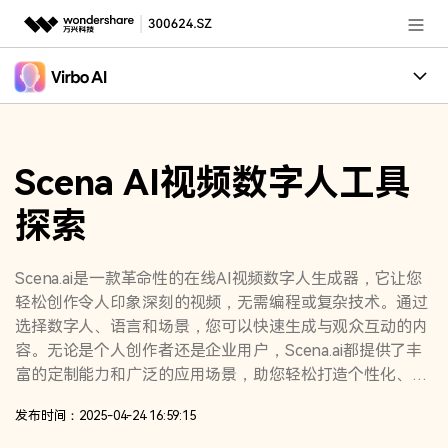
推荐产品
AIGC数字创意
政企服务
创作案例
实用工具
Scena AI视频数字人工具
核心卖点
新闻中心
探索
适用人群
关于万兴
加入我们
Scena.ai是一款革命性的在线AI视频数字人生成器，它让您
轻松创作令人印象深刻的视频，无需编程或复杂技术。通过
帮助中心
选择数字人、语言和场景，您可以快速生成与观众互动的内
容。无论是个人创作者还是企业用户，Scena.ai都提供了丰
富的定制能力和广泛的应用场景，助您轻松打造个性化、引
人注目的视频，探索数字化视频创作的全新境界！
客服热线：
4000-300624
发布时间：2025-04-24 16:59:15