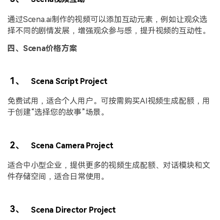
通过Scena.ai制作的视频可以添加互动元素，例如让观众选
择不同的剧情发展，增强观众参与感，提升视频的互动性。
四、Scena价格方案
1、
Scena Script Project
免费试用，适合个人用户。可按需购买AI视频生成配额，用
于创建“选择您的故事”场景。
2、
Scena Camera Project
适合中小型企业，提供更多的视频生成配额、对话模块和文
件存储空间，适合日常使用。
3、
Scena Director Project