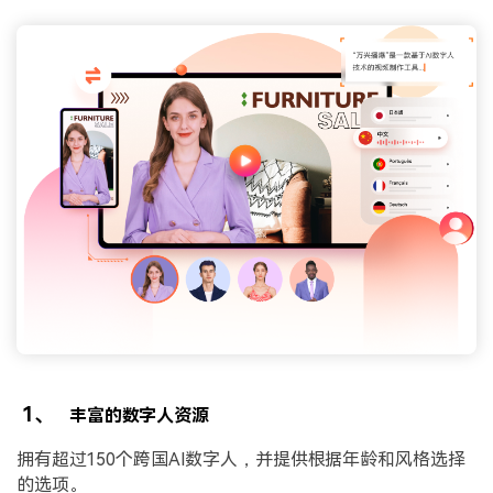
1、
丰富的数字人资源
拥有超过150个跨国AI数字人，并提供根据年龄和风格选择
的选项。