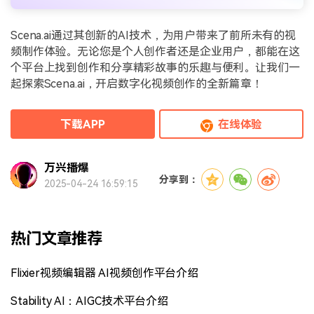
Scena.ai通过其创新的AI技术，为用户带来了前所未有的视
频制作体验。无论您是个人创作者还是企业用户，都能在这
个平台上找到创作和分享精彩故事的乐趣与便利。让我们一
起探索Scena.ai，开启数字化视频创作的全新篇章！
下载APP
在线体验
万兴播爆
分享到：
2025-04-24 16:59:15
热门文章推荐
Flixier视频编辑器 AI视频创作平台介绍
Stability AI：AIGC技术平台介绍