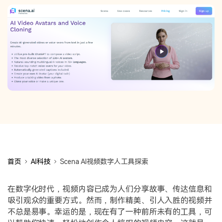
首页
AI科技
Scena AI视频数字人工具探索
在数字化时代，视频内容已成为人们分享故事、传达信息和
吸引观众的重要方式。然而，制作精美、引人入胜的视频并
不总是易事。幸运的是，现在有了一种前所未有的工具，可