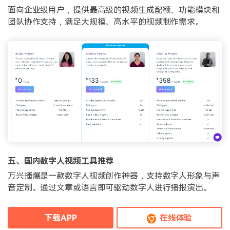
面向企业级用户，提供最高级的视频生成配额、功能模块和
团队协作支持，满足大规模、高水平的视频制作需求。
五、国内数字人视频工具推荐
万兴播爆是一款数字人视频创作神器，支持数字人形象与声
音定制。通过文章或语言即可驱动数字人进行播报演出。
下载APP
在线体验