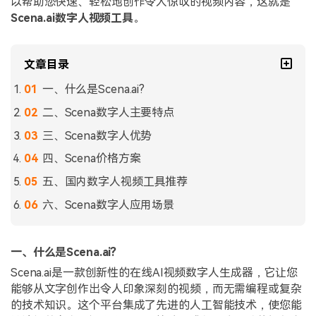
以帮助您快速、轻松地创作令人惊叹的视频内容，这就是
Scena.ai数字人视频工具
。
文章目录
一、什么是Scena.ai?
二、Scena数字人主要特点
三、Scena数字人优势
四、Scena价格方案
五、国内数字人视频工具推荐
六、Scena数字人应用场景
一、什么是Scena.ai?
Scena.ai是一款创新性的在线AI视频数字人生成器，它让您
能够从文字创作出令人印象深刻的视频，而无需编程或复杂
的技术知识。这个平台集成了先进的人工智能技术，使您能