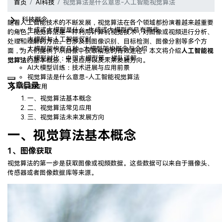
首页
AI科技
视觉算法是什么意思-人工智能视觉算法
Menu
科技概念
随着人工智能技术的不断发展，视觉算法在各个领域都扮演着越来越重要
生成式大模型是什么-生成式大模型产品有哪些
的角色。视觉算法是一种利用计算机视觉技术，对图像或视频进行分析、
大模型与人工智能区别
处理和理解的方法。它涉及到图像识别、目标检测、图像分割等多个方
大模型架构有几种 -大模型架构概念与介绍
面，为人们提供了从图像中获取信息的有效途径。本文将介绍
人工智能视
大模型对比：中国大模型第一梯队详解
觉算法
的基本概念、常见应用以及未来发展方向。
AI大模型训练：技术进展与应用前景
视觉算法是什么意思-人工智能视觉算法
文章目录
行业应用
一、视觉算法基本概念
二、视觉算法常见应用
三、视觉算法未来发展方向
一、视觉算法基本概念
1、
图像获取
视觉算法的第一步是获取图像或视频数据。这些数据可以来自于摄像头、
传感器或者图像数据库等来源。