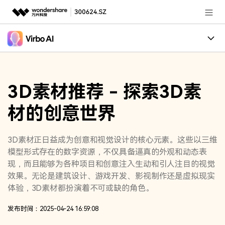
推荐产品
AIGC数字创意
政企服务
创作案例
实用工具
3D素材推荐 - 探索3D素
核心卖点
新闻中心
材的创意世界
适用人群
关于万兴
加入我们
3D素材正日益成为创意和视觉设计的核心元素。这些以三维
模型形式存在的数字资源，不仅具备逼真的外观和动态表
帮助中心
现，而且能够为各种项目和创意注入生动和引人注目的视觉
效果。无论是建筑设计、游戏开发、影视制作还是虚拟现实
体验，3D素材都扮演着不可或缺的角色。
客服热线：
4000-300624
发布时间：2025-04-24 16:59:08