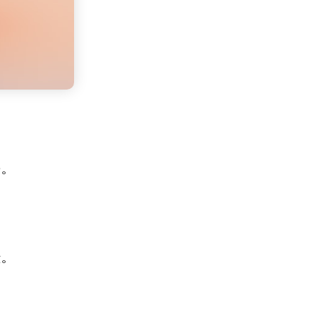
感。
验。