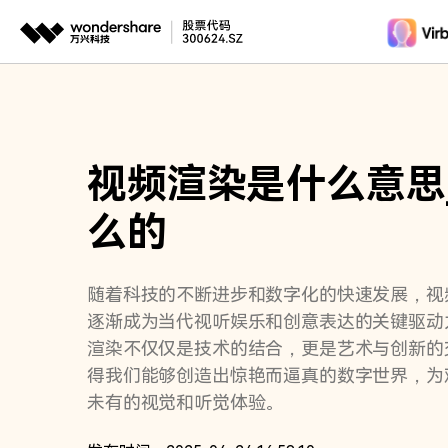
推荐产
AIGC数字创意
平台
视频创意
绘图创意
企业
视频渲染是什么意思
代理
万兴剧厂
万兴图示
AI驱动的一站式精品影视内容创作平台
一站式办公绘图
客户
么的
万兴喵影
万兴脑图
AI赋能，你也是剪辑大师
基于云的跨端思
随着科技的不断进步和数字化的快速发展，视
万兴天幕
逐渐成为当代视听娱乐和创意表达的关键驱动
一句话生成视频/图片/音乐
渲染不仅仅是技术的结合，更是艺术与创新的
Wondershare SelfyzAI
得我们能够创造出惊艳而逼真的数字世界，为
让照片动起来
未有的视觉和听觉体验。