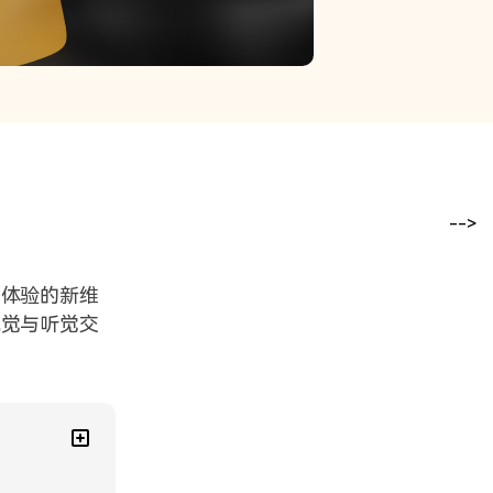
-->
和体验的新维
视觉与听觉交