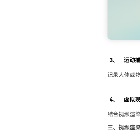
3、
运动捕捉
记录人体或
4、
虚拟
结合视频渲
三、视频渲