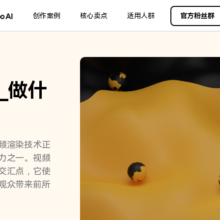
品
政企服务
创作案例
新闻中心
核心卖点
关于万兴
适用人群
官方粉丝群
加入我们
服务
解决方案
公司简介
新闻动态
投资者关系
行业应用
实用工具
创业历程
活动专题
联系我们
用户
文档创意
数字文档
制造业
实用工具
互联网&
社会责任
供应商合作
_做什
商
创意绘图
交通运输
教育
万兴PDF
万兴恢复专家
利器
秒会的全能PDF编辑神器
简单高效的数据管理软件
案例
视频创意
金融&银行
电力资源
万兴HiPDF
万兴易修
维导图软件
一站式在线PDF解决方案
视频/照片修复一站式解
频渲染技术正
力之一。视频
交汇点，它使
观众带来前所
所有产品