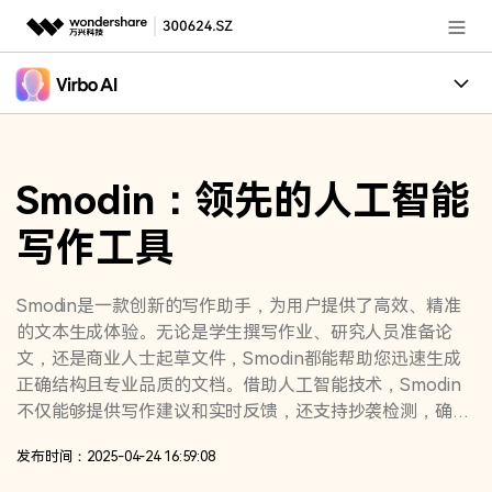
推荐产品
AIGC数字创意
政企服务
创作案例
实用工具
Smodin：领先的人工智能
核心卖点
新闻中心
写作工具
适用人群
关于万兴
加入我们
Smodin是一款创新的写作助手，为用户提供了高效、精准
的文本生成体验。无论是学生撰写作业、研究人员准备论
帮助中心
文，还是商业人士起草文件，Smodin都能帮助您迅速生成
正确结构且专业品质的文档。借助人工智能技术，Smodin
不仅能够提供写作建议和实时反馈，还支持抄袭检测，确保
文本的原创性和权威性。
客服热线：
4000-300624
发布时间：2025-04-24 16:59:08