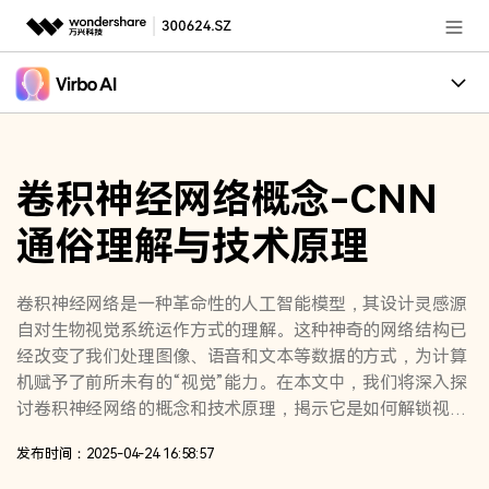
推荐产品
AIGC数字创意
政企服务
创作案例
实用工具
卷积神经网络概念-CNN
核心卖点
新闻中心
通俗理解与技术原理
适用人群
关于万兴
加入我们
卷积神经网络是一种革命性的人工智能模型，其设计灵感源
自对生物视觉系统运作方式的理解。这种神奇的网络结构已
帮助中心
经改变了我们处理图像、语音和文本等数据的方式，为计算
机赋予了前所未有的“视觉”能力。在本文中，我们将深入探
讨卷积神经网络的概念和技术原理，揭示它是如何解锁视觉
世界的神奇密码，让机器具备“看”的能力。
客服热线：
4000-300624
发布时间：2025-04-24 16:58:57