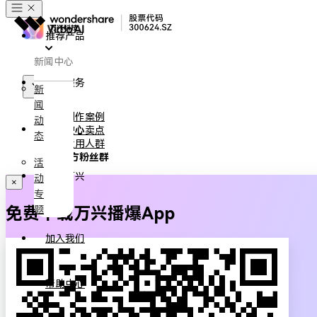
推荐产品
新闻中心
政企服务
新
闻
创作案例
动
新闻中心
核心卖点
态
适用人群
官方粉丝群
活
关于万兴
动
×
专
免费下载万兴播爆App
题
加入我们
帮助中心