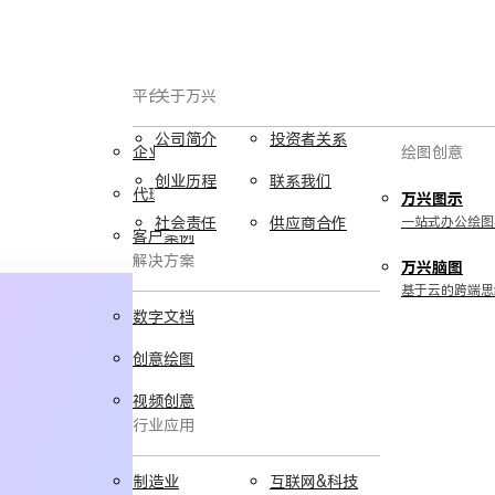
平台服务
AIGC数字创意
关于万兴
公司简介
投资者关系
企业用户
视频创意
绘图创意
创业历程
联系我们
代理商
万兴剧厂
万兴图示
AI驱动的一站式精品影视内容创作平
社会责任
供应商合作
一站式办公绘图
客户案例
台
解决方案
万兴脑图
万兴喵影
基于云的跨端思
AI赋能，你也是剪辑大师
数字文档
万兴天幕
创意绘图
一句话生成视频/图片/音乐
视频创意
行业应用
Wondershare SelfyzAI
让照片动起来
实用工具
制造业
互联网&科技